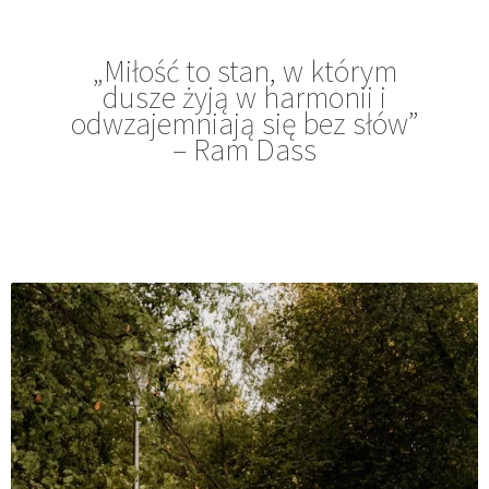
„Miłość to stan, w którym
dusze żyją w harmonii i
odwzajemniają się bez słów”
– Ram Dass